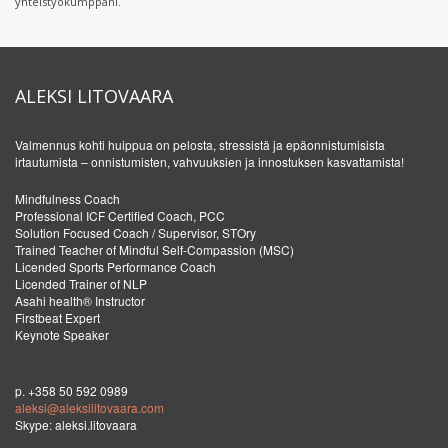
yhteistyökumppani.
ALEKSI LITOVAARA
Valmennus kohti huippua on pelosta, stressistä ja epäonnistumisista
irtautumista – onnistumisten, vahvuuksien ja innostuksen kasvattamista!
Mindfulness Coach
Professional ICF Certified Coach, PCC
Solution Focused Coach / Supervisor, STOry
Trained Teacher of Mindful Self-Compassion (MSC)
Licended Sports Performance Coach
Licended Trainer of NLP
Asahi health® Instructor
Firstbeat Expert
Keynote Speaker
p. +358 50 592 0989
aleksi@aleksilitovaara.com
Skype: aleksi.litovaara