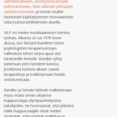
valmennukseen
,
esiintymistaitojen
kehittämiseen
,
liike-elämän johtajien
valmentamiseen
ja moniin muihin
haasteisiin käyttäytymisen muovaamisen
sekä itsensä kehittämisen alueilla.
NLP on mielen muokkaamisen toimiva
työkalu. Alkunsa se sai 1970-luvun
alussa, kun Richard Bandlerin totesi
psykologisten terapiamuotojen
vaillinaisen tehon tarjoa apua sitä
tarvitseville ihmisille. Bandler ryhtyi
tutkimaan John Grinderin kanssa
positiivisia tuloksia aikaan saavia
terapeutteja ja mallintamaan heidän
onnistumisiaan.
Bandler ja Grinder lähtivät mallintamaan
myös muita omien alojensa
huippuosaajia olympiaurheilijoista
taiteilijoihin. He huomasivat, että yhteistä
näille huippuosaajille olivat mielen
strategiat, joita voidaan mallintaa ja