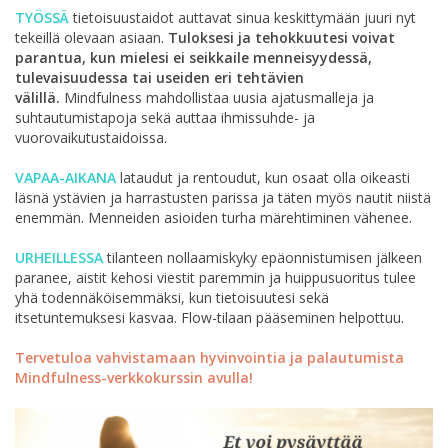
TYÖSSÄ
tietoisuustaidot auttavat sinua keskittymään juuri nyt
tekeillä olevaan asiaan.
Tuloksesi ja tehokkuutesi voivat
parantua, kun mielesi ei seikkaile menneisyydessä,
tulevaisuudessa tai useiden eri tehtävien
välillä.
Mindfulness mahdollistaa uusia ajatusmalleja ja
suhtautumistapoja sekä auttaa ihmissuhde- ja
vuorovaikutustaidoissa.
VAPAA
-
AIKANA
lataudut ja rentoudut, kun osaat olla oikeasti
läsnä ystävien ja harrastusten parissa ja täten myös nautit niistä
enemmän. Menneiden asioiden turha märehtiminen vähenee.
URHEILLESSA
tilanteen nollaamiskyky epäonnistumisen jälkeen
paranee, aistit kehosi viestit paremmin ja huippusuoritus tulee
yhä todennäköisemmäksi, kun tietoisuutesi sekä
itsetuntemuksesi kasvaa. Flow-tilaan pääseminen helpottuu.
Tervetuloa vahvistamaan hyvinvointia ja palautumista
Mindfulness-verkkokurssin avulla!