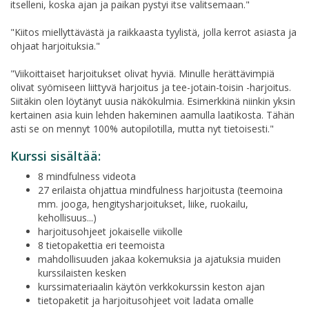
itselleni, koska ajan ja paikan pystyi itse valitsemaan."
"Kiitos miellyttävästä ja raikkaasta tyylistä, jolla kerrot asiasta ja
ohjaat harjoituksia."
"Viikoittaiset harjoitukset olivat hyviä. Minulle herättävimpiä
olivat syömiseen liittyvä harjoitus ja tee-jotain-toisin -harjoitus.
Siitäkin olen löytänyt uusia näkökulmia. Esimerkkinä niinkin yksin
kertainen asia kuin lehden hakeminen aamulla laatikosta. Tähän
asti se on mennyt 100% autopilotilla, mutta nyt tietoisesti."
Kurssi sisältää:
8 mindfulness videota
27 erilaista ohjattua mindfulness harjoitusta (teemoina
mm. jooga, hengitysharjoitukset, liike, ruokailu,
kehollisuus...)
harjoitusohjeet jokaiselle viikolle
8 tietopakettia eri teemoista
mahdollisuuden jakaa kokemuksia ja ajatuksia muiden
kurssilaisten kesken
kurssimateriaalin käytön verkkokurssin keston ajan
tietopaketit ja harjoitusohjeet voit ladata omalle