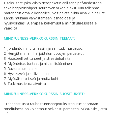
Lisäksi saat joka viikko tietopaketin erillisenä pdf-tiedostona
sekä harjoitusohjeet seuraavan viikon ajaksi. Kun tallennat
materiaalit omalle koneellesi, voit palata niihin aina kun haluat.
Lähde mukaan vahvistamaan läsnäoloasi ja
hyvinvointiasi!
Aiempaa kokemusta mindfulnessista ei
vaadita.
MINDFULNESS-VERKKOKURSSIN
TEEMAT:
1. Johdanto mindfulnessiin ja sen tutkimustietoon
2. Hengittäminen, harjoittelumuotojen perustelut
3. Haasteelliset tunteet ja stressinhallinta
4. Myönteiset tunteet ja niiden lisääminen
5. Ravitsemus ja arki
6. Hyväksyvä ja salliva asenne
7. Myötätunto itseä ja muita kohtaan
8. Tutkimustietoa aivoista
MINDFULNESS-VERKKOKURSSIN SUOSITUKSET:
"Tähänastisista rauhoittumisharjoituksistani nimenomaan
mindfulness on kolahtanut selkeästi parhaiten. Miksi? Siksi, että