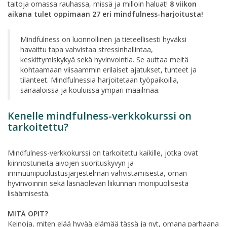
taitoja omassa rauhassa, missä ja milloin haluat!
8 viikon
aikana tulet oppimaan 27 eri mindfulness-harjoitusta!
Mindfulness on luonnollinen ja tieteellisesti hyväksi
havaittu tapa vahvistaa stressinhallintaa,
keskittymiskykyä sekä hyvinvointia. Se auttaa meitä
kohtaamaan viisaammin erilaiset ajatukset, tunteet ja
tilanteet. Mindfulnessia harjoitetaan työpaikoilla,
sairaaloissa ja kouluissa ympäri maailmaa.
Kenelle mindfulness-verkkokurssi on
tarkoitettu?
Mindfulness-verkkokurssi on tarkoitettu kaikille, jotka ovat
kiinnostuneita aivojen suorituskyvyn ja
immuunipuolustusjärjestelmän vahvistamisesta, oman
hyvinvoinnin sekä läsnäolevan liikunnan monipuolisesta
lisäämisestä.
MITÄ
OPIT
?
Keinoja, miten elää hyvää elämää tässä ja nyt, omana parhaana