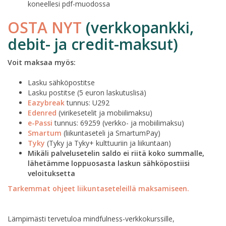
koneellesi pdf-muodossa
OSTA NYT
(verkkopankki,
debit- ja credit-maksut)
Voit maksaa myös:
Lasku sähköpostitse
Lasku postitse (5 euron laskutuslisä)
Eazybreak
tunnus: U292
Edenred
(virikesetelit ja mobiilimaksu)
e-Passi
tunnus: 69259 (verkko- ja mobiilimaksu)
Smartum
(liikuntaseteli ja SmartumPay)
Tyky
(Tyky ja Tyky+ kulttuuriin ja liikuntaan)
Mikäli palvelusetelin saldo ei riitä koko summalle,
lähetämme loppuosasta laskun sähköpostiisi
veloituksetta
Tarkemmat ohjeet liikuntaseteleillä maksamiseen.
Lämpimästi tervetuloa mindfulness-verkkokurssille,