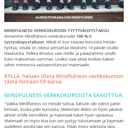
MINDFULNESS-VERKKOKURSSIN TYYTYVÄISYYSTAKUU
Annamme Mindfulness-verkkokurssille
100 %:n
tyytyväisyystakuun
. Mikäli et koe saavasi kurssista mitään
hyötyä, sinulla on oikeus peruuttaa tilauksesi 14 päivän sisällä
tilauksesta. Pelkkä ilmoitus vain meille ja palautamme sinulle
koko maksamasi summan. Lisäksi saat pitää itselläsi kaiken
siihen mennessä vastaanottamasi materiaalin.
KYLLÄ, haluan tilata Mindfulness-verkkokurssin
tästä hintaan 59 euroa.
MINDFULNESS-VERKKOKURSSISTA SANOTTUA:
"Vaikka Mindfulness on minulle tuttua, katsoin silti videot pariin
kertaan, koska pidin kurssista. Mielestäni Aleksi on hyvin jakanut
aiheet omille kerroilleen ja materiaali tukee hyvin opiskelua.
Materiaali on myös kiva kun sen pystyy tulostamaan ja käymään
uudelleen asioita läpi sen kanssa. Pidän myös videoista siksi,