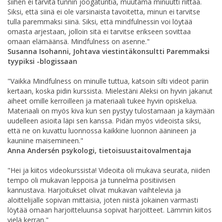
siihen ei tarvita tunnin joogatuntia, muutama minuutti riittää.
Siksi, että siinä ei ole varsinaista tavoitetta, minun ei tarvitse
tulla paremmaksi siinä. Siksi, että mindfulnessin voi löytää
omasta arjestaan, jolloin sitä ei tarvitse erikseen sovittaa
omaan elämäänsä. Mindfulness on asenne."
Susanna Isohanni, Johtava viestintäkonsultti Paremmaksi
tyypiksi -blogissaan
"Vaikka Mindfulness on minulle tuttua, katsoin silti videot pariin
kertaan, koska pidin kurssista. Mielestäni Aleksi on hyvin jakanut
aiheet omille kerroilleen ja materiaali tukee hyvin opiskelua.
Materiaali on myös kiva kun sen pystyy tulostamaan ja käymään
uudelleen asioita läpi sen kanssa. Pidän myös videoista siksi,
että ne on kuvattu luonnossa kaikkine luonnon äänineen ja
kauniine maisemineen."
Anna Andersén psykologi, tietoisuustaitovalmentaja
"Hei ja kiitos videokurssista! Videoita oli mukava seurata, niiden
tempo oli mukavan leppoisa ja tunnelma positiivisen
kannustava. Harjoitukset olivat mukavan vaihtelevia ja
aloittelijalle sopivan mittaisia, joten niistä jokainen varmasti
löytää omaan harjoitteluunsa sopivat harjoitteet. Lämmin kiitos
vielä kerran."