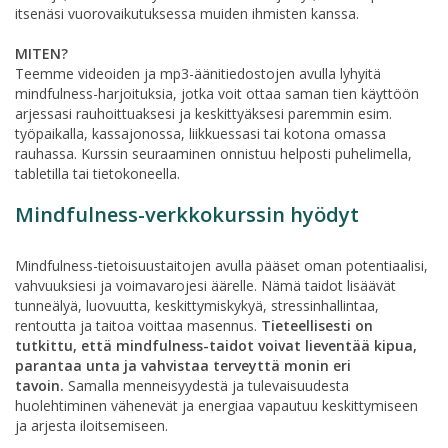
itsenäsi vuorovaikutuksessa muiden ihmisten kanssa.
MITEN
?
Teemme videoiden ja mp3-äänitiedostojen avulla lyhyitä
mindfulness-harjoituksia, jotka voit ottaa saman tien käyttöön
arjessasi rauhoittuaksesi ja keskittyäksesi paremmin esim.
työpaikalla, kassajonossa, liikkuessasi tai kotona omassa
rauhassa. Kurssin seuraaminen onnistuu helposti puhelimella,
tabletilla tai tietokoneella.
Mindfulness-verkkokurssin hyödyt
Mindfulness-tietoisuustaitojen avulla pääset oman potentiaalisi,
vahvuuksiesi ja voimavarojesi äärelle. Nämä taidot lisäävät
tunneälyä, luovuutta, keskittymiskykyä, stressinhallintaa,
rentoutta ja taitoa voittaa masennus.
Tieteellisesti on
tutkittu, että mindfulness-taidot voivat lieventää kipua,
parantaa unta ja vahvistaa terveyttä monin eri
tavoin.
Samalla menneisyydestä ja tulevaisuudesta
huolehtiminen vähenevät ja energiaa vapautuu keskittymiseen
ja arjesta iloitsemiseen.