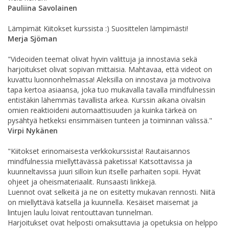
Pauliina Savolainen
Lämpimät Kiitokset kurssista :) Suosittelen lämpimästi!
Merja Sjöman
"Videoiden teemat olivat hyvin valittuja ja innostavia sekä
harjoitukset olivat sopivan mittaisia. Mahtavaa, että videot on
kuvattu luonnonhelmassa! Aleksilla on innostava ja motivoiva
tapa kertoa asiaansa, joka tuo mukavalla tavalla mindfulnessin
entistäkin lähemmäs tavallista arkea. Kurssin aikana oivalsin
omien reaktioideni automaattisuuden ja kuinka tärkeä on
pysähtyä hetkeksi ensimmäisen tunteen ja toiminnan välissä."
Virpi Nykänen
"Kiitokset erinomaisesta verkkokurssista! Rautaisannos
mindfulnessia miellyttävässä paketissa! Katsottavissa ja
kuunneltavissa juuri silloin kun itselle parhaiten sopii. Hyvät
ohjeet ja oheismateriaalit. Runsaasti linkkejä.
Luennot ovat selkeitä ja ne on esitetty mukavan rennosti. Niitä
on miellyttävä katsella ja kuunnella. Kesäiset maisemat ja
lintujen laulu loivat rentouttavan tunnelman.
Harjoitukset ovat helposti omaksuttavia ja opetuksia on helppo