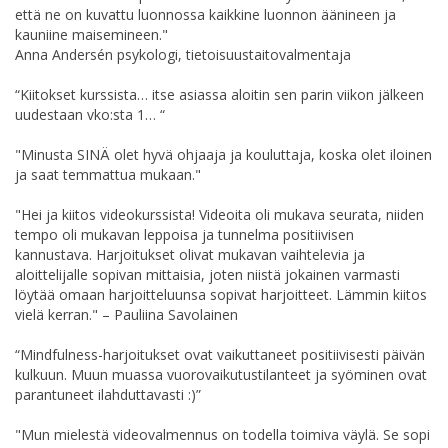
että ne on kuvattu luonnossa kaikkine luonnon äänineen ja
kauniine maisemineen."
Anna Andersén psykologi, tietoisuustaitovalmentaja
“Kiitokset kurssista… itse asiassa aloitin sen parin viikon jälkeen
uudestaan vko:sta 1… “
"Minusta SINÄ olet hyvä ohjaaja ja kouluttaja, koska olet iloinen
ja saat temmattua mukaan."
"Hei ja kiitos videokurssista! Videoita oli mukava seurata, niiden
tempo oli mukavan leppoisa ja tunnelma positiivisen
kannustava. Harjoitukset olivat mukavan vaihtelevia ja
aloittelijalle sopivan mittaisia, joten niistä jokainen varmasti
löytää omaan harjoitteluunsa sopivat harjoitteet. Lämmin kiitos
vielä kerran." – Pauliina Savolainen
“Mindfulness-harjoitukset ovat vaikuttaneet positiivisesti päivän
kulkuun. Muun muassa vuorovaikutustilanteet ja syöminen ovat
parantuneet ilahduttavasti :)”
"Mun mielestä videovalmennus on todella toimiva väylä. Se sopi