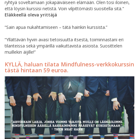
ryhtyä soveltamaan jokapäiväiseen elämään. Olen tosi iloinen,
että löysin kurssisi netistä. Voin vilpittömästi suositella sitä."
Eläkkeellä oleva yrittäjä
“Sain apua nukahtamiseen – tätä hainkin kurssista.”
“Yllättävän hyvin avasi tietoisuutta itsestä, toiminnastani eri
tilanteissa sekä ympärillä vaikuttavista asioista. Suosittelen
muillekin äijille!”
KYLLÄ, haluan tilata Mindfulness-verkkokurssin
tästä hintaan 59 euroa.