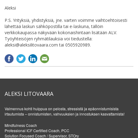
Aleksi
P.S. Yrityksiä, yhdistyksiä, jne. varten voimme vaihtoehtoisesti
lähettää laskun sähköpostilla tai e-laskuna, tällöin
verkkokaupassa näkyvään kokonaishintaan lisätään ALV.
Työyhteisöjen ryhmätilauksia voi tiedustella:
aleksi@aleksilitovaara.com tai 0505920989.
ALEKSI LITOVAARA
Valmennus kohti huippua on pelosta, stressistä ja epäonnistumisista
irtautumista – onnistumisten, vahvuuksien ja innostuksen kasvattamista!
Mindfulness Coach
Professional ICF Certified Coach, PCC
Solution Focused Coach / Supervisor, STOry