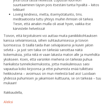
yhtä totta tässä hetkessä. Lopussa huomion
suuntaaminen täysin pois itsestäni tuntui hyvältä – kiitos
telkkari!
Loving kindness, metta, itsemyötätunto, tms.
meditaatioista tuttu yhteys muihin ihmisiin oli tärkeä.
Tiesin, että ainakin muilla oli asiat hyvin, vaikka itse
kärvistelin helvetissä!
Toivon, että kirjoitukseni voi auttaa muita paniikkikohtauksen
kanssa selviämisessä, siihen suhtautumisessa ja toivon
luomisessa. Ei täällä taida ihan selväpäisenä ja kuivin jaloin
selvitä – ja just sen takia on tärkeää sanoittaa näitä
kokemuksia, jotta niitä ei vaan lakasta maton alle ja murehdita
yksikseen. Koen, että varsinkin miehenä on tärkeää puhua
hankalista tunnekokemuksista, jotta maskuliinisuus saisi
vapautua koko kirjoonsa ja ettei puhumista enää tulkittaisi
heikkoutena – avoimuus on mun mielestä bad ass! Luodaan
yhdessä puhumisen ja jakamisen kulttuuria, se on tärkeää – tuu
mukaan!
Rakkaudella,
Aleksi