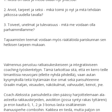
2. Arvot, tarpeet ja seksi - mikä toimii jo nyt ja mitä tehdään
jatkossa uudella tavalla?
3. Toiveet, unelmat ja tulevaisuus - mitä me voidaan olla
parhaimmillamme?
Tapaamisten teemat voidaan myös räätälöidä pariskunnan sen
hetkisen tarpeen mukaan.
Valmennus perustuu ratkaisukeskeiseen ja integratiiviseen
coaching-työskentelyyn. Tämä tarkoittaa sitä, että en kerro teille
timanttisia neuvojani (ellette nyhdä pihdeillä), vaan autan
kysymyksillä teitä löytämään itse omat sekä parisuhteenne
Graalin maljan, viisauden, näkökulmat, vahvuudet, keinot, jne.
Coach-Aleksista: parisuhdetta olen päässy harjoittelemaan ala-
asteelta rakkauskirjeiden, avioliiton (jossa syntyi rakas tyttäreni)
ja eron kautta 0, 1, 2 ja 3 bonus-lasta sisältäneisiin
ihanuusperhe-comboihin. Kaikkea en tiedä, mutta paljon on