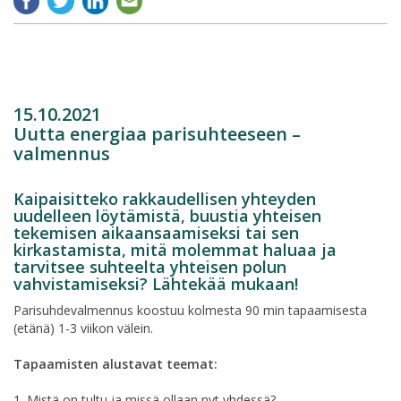
15.10.2021
Uutta energiaa parisuhteeseen –
valmennus
Kaipaisitteko rakkaudellisen yhteyden
uudelleen löytämistä, buustia yhteisen
tekemisen aikaansaamiseksi tai sen
kirkastamista, mitä molemmat haluaa ja
tarvitsee suhteelta yhteisen polun
vahvistamiseksi? Lähtekää mukaan!
Parisuhdevalmennus koostuu kolmesta 90 min tapaamisesta
(etänä) 1-3 viikon välein.
Tapaamisten alustavat teemat:
1. Mistä on tultu ja missä ollaan nyt yhdessä?