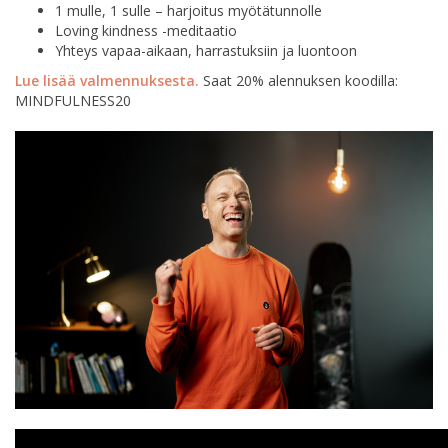
1 mulle, 1 sulle – harjoitus myötätunnolle
Loving kindness -meditaatio
Yhteys vapaa-aikaan, harrastuksiin ja luontoon
Lue lisää valmennuksesta.
Saat 20% alennuksen koodilla:
MINDFULNESS20