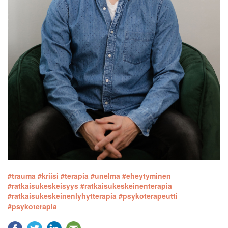
#trauma
#kriisi
#terapia
#unelma
#eheytyminen
#ratkaisukeskeisyys
#ratkaisukeskeinenterapia
#ratkaisukeskeinenlyhytterapia
#psykoterapeutti
#psykoterapia