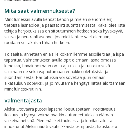
Mitä saat valmennuksesta?
Mindfulnessin avulla kehität kehon ja mielen (kehomielen)
tietoista läsnäoloa ja päästät irti suorittamisesta. Kaksi oleellista
tekijää harjoituksissa on sitoutuminen hetkeen sekä hyväksyvä,
salliva ja neutraali asenne. Jos mieli lähtee vaeltelemaan,
tuodaan se takaisin tähän hetkeen.
Toisaalta, annetaan erilaisille kokemillemme asioille tilaa ja lupa
tapahtua. Valmennuksen avulla opit olemaan läsnä omassa
kehossa, havainnoimaan omia ajatuksia ja tunteita sekä
sallimaan ne sekä vapautumaan ennakko-oletuksista ja
suorittamisesta. Harjoituksia voi soveltaa juuri omaan
aikatauluun sopiviksi, ja jo muutama hengitys riittää aloittamaan
mindfulness-rutiinin.
Valmentajasta
Aleksi Litovaara putosi lapsena iloisuuspataan. Positiivisuus,
iloisuus ja hymyn voima ovatkin auttaneet Aleksia elämän
vaikeina hetkinä. Pienenä skeittauksesta ja lumilautailusta
innostunut Aleksi nautti vauhdikkaista tempuista, hauskoista