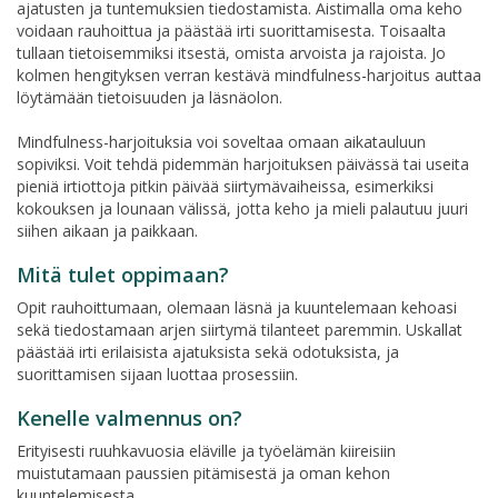
ajatusten ja tuntemuksien tiedostamista. Aistimalla oma keho
voidaan rauhoittua ja päästää irti suorittamisesta. Toisaalta
tullaan tietoisemmiksi itsestä, omista arvoista ja rajoista. Jo
kolmen hengityksen verran kestävä mindfulness-harjoitus auttaa
löytämään tietoisuuden ja läsnäolon.
Mindfulness-harjoituksia voi soveltaa omaan aikatauluun
sopiviksi. Voit tehdä pidemmän harjoituksen päivässä tai useita
pieniä irtiottoja pitkin päivää siirtymävaiheissa, esimerkiksi
kokouksen ja lounaan välissä, jotta keho ja mieli palautuu juuri
siihen aikaan ja paikkaan.
Mitä tulet oppimaan?
Opit rauhoittumaan, olemaan läsnä ja kuuntelemaan kehoasi
sekä tiedostamaan arjen siirtymä tilanteet paremmin. Uskallat
päästää irti erilaisista ajatuksista sekä odotuksista, ja
suorittamisen sijaan luottaa prosessiin.
Kenelle valmennus on?
Erityisesti ruuhkavuosia eläville ja työelämän kiireisiin
muistutamaan paussien pitämisestä ja oman kehon
kuuntelemisesta.