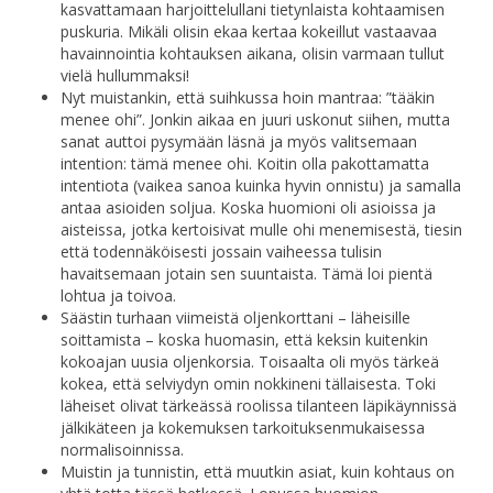
kasvattamaan harjoittelullani tietynlaista kohtaamisen
puskuria. Mikäli olisin ekaa kertaa kokeillut vastaavaa
havainnointia kohtauksen aikana, olisin varmaan tullut
vielä hullummaksi!
Nyt muistankin, että suihkussa hoin mantraa: ”tääkin
menee ohi”. Jonkin aikaa en juuri uskonut siihen, mutta
sanat auttoi pysymään läsnä ja myös valitsemaan
intention: tämä menee ohi. Koitin olla pakottamatta
intentiota (vaikea sanoa kuinka hyvin onnistu) ja samalla
antaa asioiden soljua. Koska huomioni oli asioissa ja
aisteissa, jotka kertoisivat mulle ohi menemisestä, tiesin
että todennäköisesti jossain vaiheessa tulisin
havaitsemaan jotain sen suuntaista. Tämä loi pientä
lohtua ja toivoa.
Säästin turhaan viimeistä oljenkorttani – läheisille
soittamista – koska huomasin, että keksin kuitenkin
kokoajan uusia oljenkorsia. Toisaalta oli myös tärkeä
kokea, että selviydyn omin nokkineni tällaisesta. Toki
läheiset olivat tärkeässä roolissa tilanteen läpikäynnissä
jälkikäteen ja kokemuksen tarkoituksenmukaisessa
normalisoinnissa.
Muistin ja tunnistin, että muutkin asiat, kuin kohtaus on