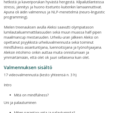
hetkistä ja kaveriporukan hyvästä hengestä. Kilpailutilanteissa
stressi, jännitys ja huono itsetunto kuitenkin lamaannuttivat.
Apuna oli äidin valmennus ja NLP-menetelmä (neuro-linguistic
programming).
Mielen treenauksen avulla Aleksi saavutti olympiatason
lumilautailuammattilaisuuden sekä muun muassa half-pipen
maailmancup mestaruuden. Urheilu-uran jälkeen Aleksi on
opettanut psyykkistä urheiluvalmennusta sekä toiminut
mindfulness-asiantuntijana, luennoitsijana ja työnohjaajana.
Aleksin intohimo onkin auttaa muita onnistumaan ja
ymmärtämään, että olet ok juuri sellaisena kuin olet.
Valmennuksen sisältö
17 videovalmennusta (kesto yhteensä n. 3 h)
Intro
Mitä on mindfulness?
Uni ja palautuminen
Miten parantaa unta ja palautumista?