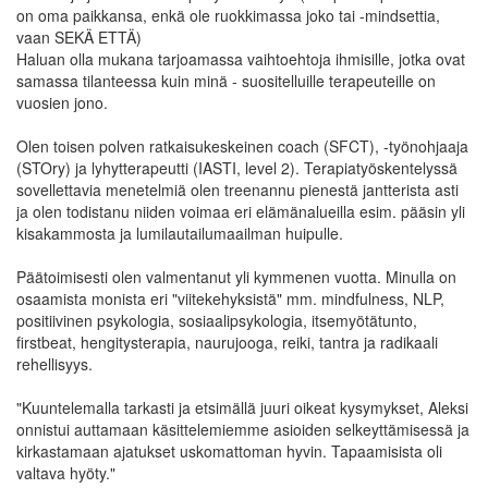
on oma paikkansa, enkä ole ruokkimassa joko tai -mindsettia,
vaan SEKÄ ETTÄ)
Haluan olla mukana tarjoamassa vaihtoehtoja ihmisille, jotka ovat
samassa tilanteessa kuin minä - suositelluille terapeuteille on
vuosien jono.
Olen toisen polven ratkaisukeskeinen coach (SFCT), -työnohjaaja
(STOry) ja lyhytterapeutti (IASTI, level 2). Terapiatyöskentelyssä
sovellettavia menetelmiä olen treenannu pienestä jantterista asti
ja olen todistanu niiden voimaa eri elämänalueilla esim. pääsin yli
kisakammosta ja lumilautailumaailman huipulle.
Päätoimisesti olen valmentanut yli kymmenen vuotta. Minulla on
osaamista monista eri "viitekehyksistä" mm. mindfulness, NLP,
positiivinen psykologia, sosiaalipsykologia, itsemyötätunto,
firstbeat, hengitysterapia, naurujooga, reiki, tantra ja radikaali
rehellisyys.
"Kuuntelemalla tarkasti ja etsimällä juuri oikeat kysymykset, Aleksi
onnistui auttamaan käsittelemiemme asioiden selkeyttämisessä ja
kirkastamaan ajatukset uskomattoman hyvin. Tapaamisista oli
valtava hyöty."