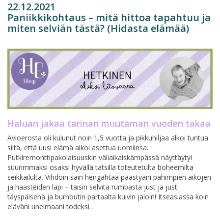
22.12.2021
Paniikkikohtaus – mitä hittoa tapahtuu ja
miten selviän tästä? (Hidasta elämää)
Haluan jakaa tarinan muutaman vuoden takaa
Avioerosta oli kulunut noin 1,5 vuotta ja pikkuhiljaa alkoi tuntua
siltä, että uusi elämä alkoi asettua uomiinsa.
Putkiremonttipakolaisuuskin väliaikaiskämpässä näyttäytyi
suurimmaksi osaksi hyvällä tatsilla toteutetulta boheemilta
seikkailulta. Vihdoin sain hengähtää päästyäni pahimpien aikojen
ja haasteiden läpi – taisin selvitä rumbasta just ja just
täyspäisenä ja burnoutin partaalta kuivin jaloin! Itseasiassa koin
eläväni unelmaani todeksi…