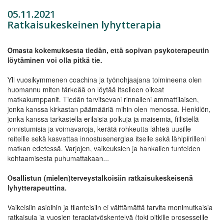
05.11.2021
Ratkaisukeskeinen lyhytterapia
Omasta kokemuksesta tiedän, että sopivan psykoterapeutin
löytäminen voi olla pitkä tie.
Yli vuosikymmenen coachina ja työnohjaajana toimineena olen
huomannu miten tärkeää on löytää itselleen oikeat
matkakumppanit. Tiedän tarvitsevani rinnalleni ammattilaisen,
jonka kanssa kirkastan päämääriä mihin olen menossa. Henkilön,
jonka kanssa tarkastella erilaisia polkuja ja maisemia, fiilistellä
onnistumisia ja voimavaroja, kerätä rohkeutta lähteä uusille
reiteille sekä kasvattaa innostusenergiaa itselle sekä lähipiirilleni
matkan edetessä. Varjojen, vaikeuksien ja hankalien tunteiden
kohtaamisesta puhumattakaan...
Osallistun (mielen)terveystalkoisiin ratkaisukeskeisenä
lyhytterapeuttina.
Vaikeisiin asioihin ja tilanteisiin ei välttämättä tarvita monimutkaisia
ratkaisuja ja vuosien terapiatyöskentelyä (toki pitkille prosesseille