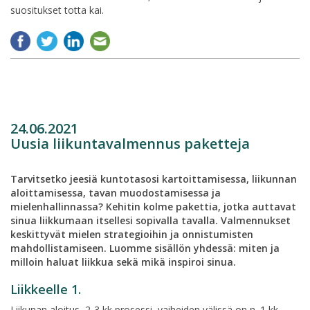
suositukset totta kai.
24.06.2021
Uusia liikuntavalmennus paketteja
Tarvitsetko jeesiä kuntotasosi kartoittamisessa, liikunnan
aloittamisessa, tavan muodostamisessa ja
mielenhallinnassa? Kehitin kolme pakettia, jotka auttavat
sinua liikkumaan itsellesi sopivalla tavalla. Valmennukset
keskittyvät mielen strategioihin ja onnistumisten
mahdollistamiseen. Luomme sisällön yhdessä: miten ja
milloin haluat liikkua sekä mikä inspiroi sinua.
Liikkeelle 1.
Liikunan aloitus, 2-3 kk prosessi, vaiheiden välissä on n. 1 kk