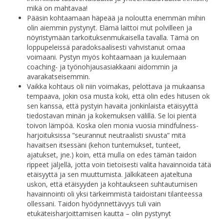
mikä on mahtavaa!
Pääsin kohtaamaan häpeää ja noloutta enemmän mihin
olin aiemmin pystynyt. Elämä laittoi mut polvilleen ja
nöyristymään tarkoituksenmukaisella tavalla. Tämä on
loppupeleissä paradoksaalisesti vahvistanut omaa
voimaani. Pystyn myös kohtaamaan ja kuulemaan
coaching- ja työnohjausasiakkaani aidommin ja
avarakatseisemmin.
Vaikka kohtaus oli niin voimakas, pelottava ja mukaansa
tempaava, jokin osa musta koki, että olin edes hitusen ok
sen kanssa, että pystyin havaita jonkinlaista etäisyyttä
tiedostavan minän ja kokemuksen välillä. Se loi pientä
toivon lämpöä. Koska olen monia vuosia mindfulness-
harjoituksissa ”seurannut neutraalisti sivusta” mitä
havaitsen itsessäni (kehon tuntemukset, tunteet,
ajatukset, jne.) koin, että mulla on edes tämän taidon
rippeet jäljellä, jotta voin tietoisesti valita havainnoida tätä
etäisyyttä ja sen muuttumista. Jälkikäteen ajateltuna
uskon, että etäisyyden ja kohtaukseen suhtautumisen
havainnointi oli yksi tärkeimmistä taidoistani tilanteessa
ollessani. Taidon hyödynnettävyys tuli vain
etukäteisharjoittamisen kautta – olin pystynyt