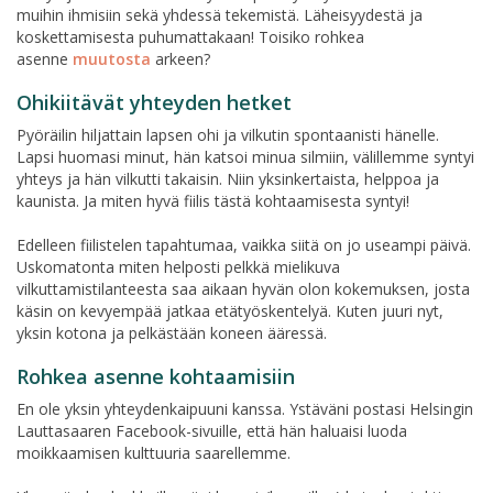
muihin ihmisiin sekä yhdessä tekemistä. Läheisyydestä ja
koskettamisesta puhumattakaan! Toisiko rohkea
asenne
muutosta
arkeen?
Ohikiitävät yhteyden hetket
Pyöräilin hiljattain lapsen ohi ja vilkutin spontaanisti hänelle.
Lapsi huomasi minut, hän katsoi minua silmiin, välillemme syntyi
yhteys ja hän vilkutti takaisin. Niin yksinkertaista, helppoa ja
kaunista. Ja miten hyvä fiilis tästä kohtaamisesta syntyi!
Edelleen fiilistelen tapahtumaa, vaikka siitä on jo useampi päivä.
Uskomatonta miten helposti pelkkä mielikuva
vilkuttamistilanteesta saa aikaan hyvän olon kokemuksen, josta
käsin on kevyempää jatkaa etätyöskentelyä. Kuten juuri nyt,
yksin kotona ja pelkästään koneen ääressä.
Rohkea asenne kohtaamisiin
En ole yksin yhteydenkaipuuni kanssa. Ystäväni postasi Helsingin
Lauttasaaren Facebook-sivuille, että hän haluaisi luoda
moikkaamisen kulttuuria saarellemme.