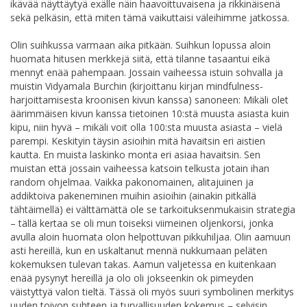
ikävää näyttäytyä exälle näin haavoittuvaisena ja rikkinäisenä
sekä pelkäsin, että miten tämä vaikuttaisi väleihimme jatkossa.
Olin suihkussa varmaan aika pitkään. Suihkun lopussa aloin
huomata hitusen merkkejä siitä, että tilanne tasaantui eikä
mennyt enää pahempaan. Jossain vaiheessa istuin sohvalla ja
muistin Vidyamala Burchin (kirjoittanu kirjan mindfulness-
harjoittamisesta kroonisen kivun kanssa) sanoneen: Mikäli olet
äärimmäisen kivun kanssa tietoinen 10:stä muusta asiasta kuin
kipu, niin hyvä – mikäli voit olla 100:sta muusta asiasta – vielä
parempi. Keskityin täysin asioihin mitä havaitsin eri aistien
kautta. En muista laskinko monta eri asiaa havaitsin. Sen
muistan että jossain vaiheessa katsoin telkusta jotain ihan
random ohjelmaa. Vaikka pakonomainen, alitajuinen ja
addiktoiva pakeneminen muihin asioihin (ainakin pitkällä
tähtäimellä) ei välttämättä ole se tarkoituksenmukaisin strategia
– tällä kertaa se oli mun toiseksi viimeinen oljenkorsi, jonka
avulla aloin huomata olon helpottuvan pikkuhiljaa. Olin aamuun
asti hereillä, kun en uskaltanut mennä nukkumaan peläten
kokemuksen tulevan takas. Aamun valjetessa en kuitenkaan
enää pysynyt hereillä ja olo oli jokseenkin ok pimeyden
väistyttyä valon tieltä. Tässä oli myös suuri symbolinen merkitys
uuden toivon suhteen ja turvallisuuden kokemus – selvisin