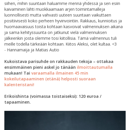
siihen, mihin suuntaan haluamme mennä yhdessä ja sen esiin
kaivaminen lähti muokkaamaan arjen toimintamalleja
luonnollisesti mutta vahvasti uuteen suuntaan vaikuttaen
positiivisesti koko perheen hyvinvointiin. Rakkaus, kunnioitus ja
huomaavaisuus toista kohtaan kasvoivat valmennuksen aikana
ja sama kehityssuunta on jatkunut vielä valmennuksen
jälkeenkin josta olemme tosi kiitollisia. Tämä valmennus tuli
meille todella tärkeään kohtaan. Kiitos Aleksi, olet kultaa. <3
- Hannamaija ja Matias Autio
Kukoistava parisuhde on rakkauden tekoja – ottakaa
ensimmäinen pieni askel jo tänään
ilmoittautumalla
mukaan! Tai
varaamalla ilmainen 45 min
kokeilutapaaminen (etänä) helposti suoraan
kalenteristani!
Erikoishinta (voimassa toistaiseksi): 120 euroa /
tapaaminen.