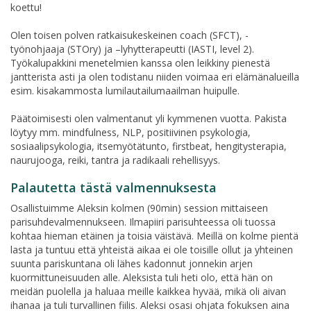
koettu!
Olen toisen polven ratkaisukeskeinen coach (SFCT), -
työnohjaaja (STOry) ja –lyhytterapeutti (IASTI, level 2).
Työkalupakkini menetelmien kanssa olen leikkiny pienestä
jantterista asti ja olen todistanu niiden voimaa eri elämänalueilla
esim. kisakammosta lumilautailumaailman huipulle.
Päätoimisesti olen valmentanut yli kymmenen vuotta. Pakista
löytyy mm. mindfulness, NLP, positiivinen psykologia,
sosiaalipsykologia, itsemyötätunto, firstbeat, hengitysterapia,
naurujooga, reiki, tantra ja radikaali rehellisyys.
Palautetta tästä valmennuksesta
Osallistuimme Aleksin kolmen (90min) session mittaiseen
parisuhdevalmennukseen. Ilmapiiri parisuhteessa oli tuossa
kohtaa hieman etäinen ja toisia väistävä. Meillä on kolme pientä
lasta ja tuntuu että yhteistä aikaa ei ole toisille ollut ja yhteinen
suunta pariskuntana oli lähes kadonnut jonnekin arjen
kuormittuneisuuden alle. Aleksista tuli heti olo, että hän on
meidän puolella ja haluaa meille kaikkea hyvää, mikä oli aivan
ihanaa ja tuli turvallinen fiilis. Aleksi osasi ohjata fokuksen aina