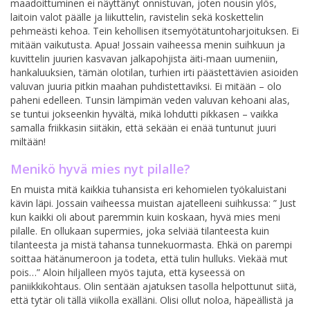
maadoittuminen ei näyttänyt onnistuvan, joten nousin ylös,
laitoin valot päälle ja liikuttelin, ravistelin sekä koskettelin
pehmeästi kehoa. Tein kehollisen itsemyötätuntoharjoituksen. Ei
mitään vaikutusta. Apua! Jossain vaiheessa menin suihkuun ja
kuvittelin juurien kasvavan jalkapohjista äiti-maan uumeniin,
hankaluuksien, tämän olotilan, turhien irti päästettävien asioiden
valuvan juuria pitkin maahan puhdistettaviksi. Ei mitään – olo
paheni edelleen. Tunsin lämpimän veden valuvan kehoani alas,
se tuntui jokseenkin hyvältä, mikä lohdutti pikkasen – vaikka
samalla friikkasin siitäkin, että sekään ei enää tuntunut juuri
miltään!
Menikö hyvä mies nyt pilalle?
En muista mitä kaikkia tuhansista eri kehomielen työkaluistani
kävin läpi. Jossain vaiheessa muistan ajatelleeni suihkussa: ” Just
kun kaikki oli about paremmin kuin koskaan, hyvä mies meni
pilalle. En ollukaan supermies, joka selviää tilanteesta kuin
tilanteesta ja mistä tahansa tunnekuormasta. Ehkä on parempi
soittaa hätänumeroon ja todeta, että tulin hulluks. Viekää mut
pois…” Aloin hiljalleen myös tajuta, että kyseessä on
paniikkikohtaus. Olin sentään ajatuksen tasolla helpottunut siitä,
että tytär oli tällä viikolla exälläni. Olisi ollut noloa, häpeällistä ja