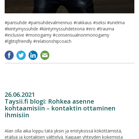
#parisuhde #parisuhdevalmennus #rakkaus #seksi #unelma
#kiintymyssuhde #kiintymyssuhdeteoria #ero #trauma
#inclusive #monogamy #consensualnonmonogamy
#lgbtqfriendly #relationshipcoach
26.06.2021
Taysii.fi blogi: Rohkea asenne
kohtaamisiin – kontaktin ottaminen
ihmisiin
Alan olla aika loppu tätä yksin ja eristyksissä kököttämistä,
etäilyä ja kontaktien välttelyä. Kaipaan yhteyden kokemista