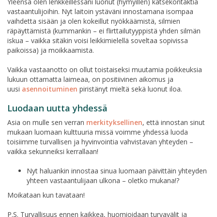
Yleensä olen lenkkeillessäni luonut (hymyillen) katsekontaktia
vastaantulijoihin. Nyt laitoin ystäväni innostamana isompaa
vaihdetta sisään ja olen kokeillut nyökkäämistä, silmien
räpäyttämistä (kummankin – ei flirttailutyyppistä yhden silmän
iskua – vaikka sitäkin voisi leikkimielellä soveltaa sopivissa
paikoissa) ja moikkaamista.
Vaikka vastaanotto on ollut toistaiseksi muutamia poikkeuksia
lukuun ottamatta laimeaa, on positiivinen aikomus ja
uusi
asennoituminen
piristänyt mieltä sekä luonut iloa.
Luodaan uutta yhdessä
Asia on mulle sen verran
merkityksellinen
, että innostan sinut
mukaan luomaan kulttuuria missä voimme yhdessä luoda
toisiimme turvallisen ja hyvinvointia vahvistavan yhteyden –
vaikka sekunneiksi kerrallaan!
Nyt haluankin innostaa sinua luomaan päivittäin yhteyden
yhteen vastaantulijaan ulkona – oletko mukana!?
Moikataan kun tavataan!
P.S. Turvallisuus ennen kaikkea, huomioidaan turvavälit ja