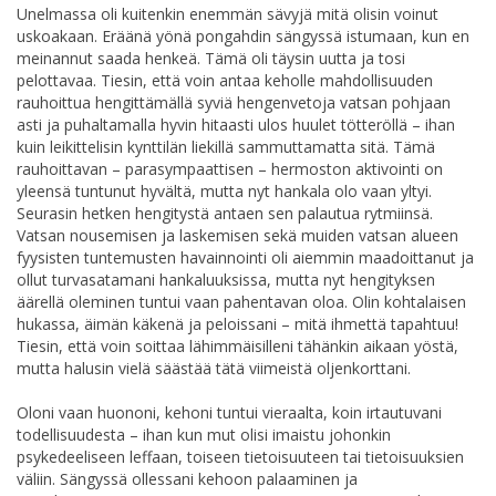
Unelmassa oli kuitenkin enemmän sävyjä mitä olisin voinut
uskoakaan. Eräänä yönä pongahdin sängyssä istumaan, kun en
meinannut saada henkeä. Tämä oli täysin uutta ja tosi
pelottavaa. Tiesin, että voin antaa keholle mahdollisuuden
rauhoittua hengittämällä syviä hengenvetoja vatsan pohjaan
asti ja puhaltamalla hyvin hitaasti ulos huulet tötteröllä – ihan
kuin leikittelisin kynttilän liekillä sammuttamatta sitä. Tämä
rauhoittavan – parasympaattisen – hermoston aktivointi on
yleensä tuntunut hyvältä, mutta nyt hankala olo vaan yltyi.
Seurasin hetken hengitystä antaen sen palautua rytmiinsä.
Vatsan nousemisen ja laskemisen sekä muiden vatsan alueen
fyysisten tuntemusten havainnointi oli aiemmin maadoittanut ja
ollut turvasatamani hankaluuksissa, mutta nyt hengityksen
äärellä oleminen tuntui vaan pahentavan oloa. Olin kohtalaisen
hukassa, äimän käkenä ja peloissani – mitä ihmettä tapahtuu!
Tiesin, että voin soittaa lähimmäisilleni tähänkin aikaan yöstä,
mutta halusin vielä säästää tätä viimeistä oljenkorttani.
Oloni vaan huononi, kehoni tuntui vieraalta, koin irtautuvani
todellisuudesta – ihan kun mut olisi imaistu johonkin
psykedeeliseen leffaan, toiseen tietoisuuteen tai tietoisuuksien
väliin. Sängyssä ollessani kehoon palaaminen ja