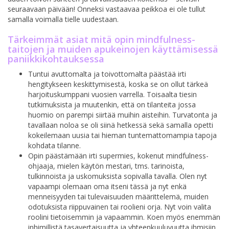
seuraavaan päivään! Onneksi vastaavaa peikkoa ei ole tullut
samalla voimalla tielle uudestaan.
Tärkeimmät asiat mitä opin mindfulness-
taitojen ja muiden apukeinojen käyttämisessä
paniikkikohtauksessa
Tuntui avuttomalta ja toivottomalta päästää irti
hengitykseen keskittymisestä, koska se on ollut tärkeä
harjoituskumppani vuosien varrella. Toisaalta tiesin
tutkimuksista ja muutenkin, että on tilanteita jossa
huomio on parempi siirtää muihin aisteihin. Turvatonta ja
tavallaan noloa se oli siinä hetkessä sekä samalla opetti
kokeilemaan uusia tai hieman tuntemattomampia tapoja
kohdata tilanne.
Opin päästämään irti supermies, kokenut mindfulness-
ohjaaja, mielen käytön mestari, tms. tarinoista,
tulkinnoista ja uskomuksista sopivalla tavalla. Olen nyt
vapaampi olemaan oma itseni tässä ja nyt enkä
menneisyyden tai tulevaisuuden määrittelemä, muiden
odotuksista riippuvainen tai roolieni orja. Nyt voin valita
roolini tietoisemmin ja vapaammin. Koen myös enemmän
inhimillistä tasavertaisuutta ja yhteenkuuluvuutta ihmisiin,