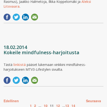
Rasmus), Jaakko Halmetoja, Ilkka Koppelomäki ja
Aleksi
Litovaara
.
18.02.2014
Kokeile mindfulness-harjoitusta
Tästä
linkistä
pääset lukemaan vinkkini mindfulness-
harjoitukseen MTV3-Lifestylen sivuilta.
Edellinen
Seuraava
1
2
...
10
11
12
...
13
14