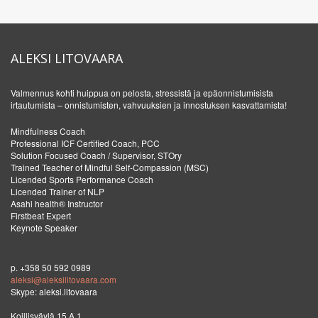
ALEKSI LITOVAARA
Valmennus kohti huippua on pelosta, stressistä ja epäonnistumisista
irtautumista – onnistumisten, vahvuuksien ja innostuksen kasvattamista!
Mindfulness Coach
Professional ICF Certified Coach, PCC
Solution Focused Coach / Supervisor, STOry
Trained Teacher of Mindful Self-Compassion (MSC)
Licended Sports Performance Coach
Licended Trainer of NLP
Asahi health® Instructor
Firstbeat Expert
Keynote Speaker
p. +358 50 592 0989
aleksi@aleksilitovaara.com
Skype: aleksi.litovaara
Koillisväylä 15 A 1